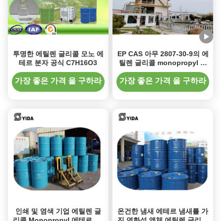
투명한 에틸렌 글리콜 모노 에
EP CAS 아무 2807-30-9의 에
테르 분자 공식 C7H16O3
틸렌 글리콜 monopropyl 에
테르 인쇄 잉크 용해력이 있는
가죽 보조 대리인없음도
가장 좋은 가격 을 구하라
가장 좋은 가격 을 구하라
인쇄 및 염색 기업 에틸렌 글
온건한 냄새 에테르 냄새를 가
리콜 Monopropyl 에테르 EP
진 연화성 액체 에틸렌 글리콜