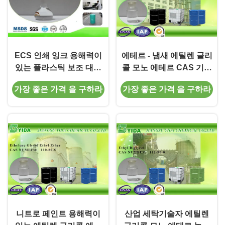
ECS 인쇄 잉크 용해력이
에테르 - 냄새 에틸렌 글리
있는 플라스틱 보조 대리
콜 모노 에테르 CAS 기입
인 에틸렌 글리콜
번호 110-80-5 같이 -
가장 좋은 가격 을 구하라
가장 좋은 가격 을 구하라
monoethyl 에테르 CAS
110-80-5
니트로 페인트 용해력이
산업 세탁기술자 에틸렌