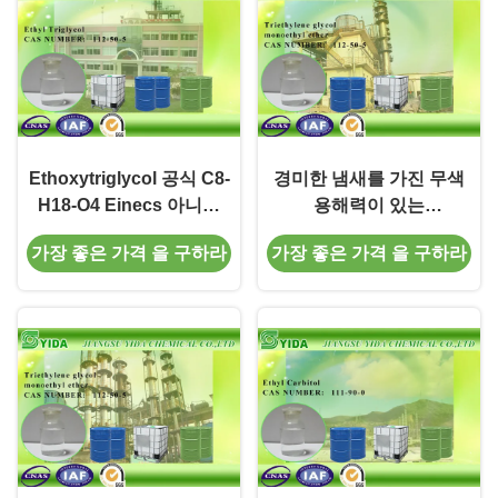
Ethoxytriglycol 공식 C8-
경미한 냄새를 가진 무색
H18-O4 Einecs 아니오
용해력이 있는
203-978-9를 청소해 가구
Triethylene 글리콜 모노
가장 좋은 가격 을 구하라
가장 좋은 가격 을 구하라
에테르 CAS No.112-50-5