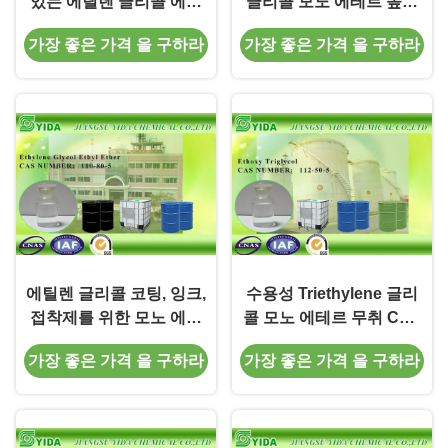
있는 에틸렌 글리콜 에틸
글리콜 모노 에테르 높은
에테르 CAS 번호 110-80-
비등점 에틸 Diglycol
가장 좋은 가격 을 구하라
가장 좋은 가격 을 구하라
5, 2-Ethoxyethanol
에틸렌 글리콜 코팅, 잉크,
수용성 Triethylene 글리
접착제를 위한 모노 에테
콜 모노 에테르 무취 CAS
르 Einecs 아니오 203-
번호 112-50-5
가장 좋은 가격 을 구하라
가장 좋은 가격 을 구하라
804-1