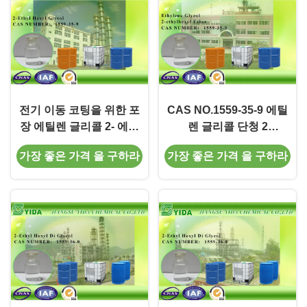
전기 이동 코팅을 위한 포
CAS NO.1559-35-9 에틸
장 에틸렌 글리콜 2- 에틸
렌 글리콜 단청 2
헥실 에테르가 IBC에 의하
Ethylhexyl 에테르
가장 좋은 가격 을 구하라
가장 좋은 가격 을 구하라
여 북을 칩니다
PubChem CID 15260