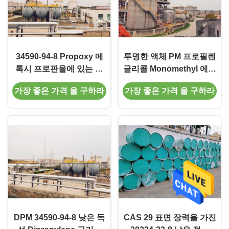
34590-94-8 Propoxy 메
투명한 액체 PM 프로필렌
톡시 프로판올에 있는 프
글리콜 Monomethyl 에테
로필렌 글리콜
르 CAS 107-98-2
가장 좋은 가격 을 구하라
가장 좋은 가격 을 구하라
Monomethyl 에테르, 분
산제 및 희석액
DPM 34590-94-8 낮은 독
CAS 29 표면 장력을 가진