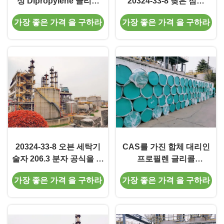
성 Dipropylene 글리콜
20324-33-8 낮은 점성
Monomethyl 에테르 인쇄
Tripropylene 글리콜 메틸
가장 좋은 가격 을 구하라
가장 좋은 가격 을 구하라
잉크 조력자 대리인
에테르 없음
20324-33-8 오븐 세탁기
CAS를 가진 합체 대리인
술자 206.3 분자 공식을 가
프로필렌 글리콜
진 용해력이 있는 글리콜
Monomethyl 에테르는
가장 좋은 가격 을 구하라
가장 좋은 가격 을 구하라
에테르 TPM
20324-33-8를 번호