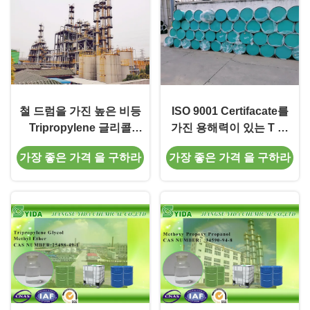
철 드럼을 가진 높은 비등
ISO 9001 Certifacate를
Tripropylene 글리콜
가진 용해력이 있는 T 데
Monomethyl 에테르
이 프로필렌 글리콜 메틸
가장 좋은 가격 을 구하라
가장 좋은 가격 을 구하라
에테르/1-
Methoxypropan-2-Ol