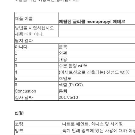
제품 이름
에틸렌 글리콜 monopropyl 에테르
방법을 시험하십시오
제품 배치 아니.
탐지 결과
아니다.
품목
1
외관
2
내용
3
수분 함량 wt.%
4
(아세트산으로 산출되는) 산성도 wt.%
5
조밀도
6
색깔 (Pt CO)
Concustion
통행
검사 날짜
2017/5/10
신청:
코팅
니트로 페인트, 와니스 및 사기질.
잉크
특기 인쇄 잉크에 있는 사용에 대하 이