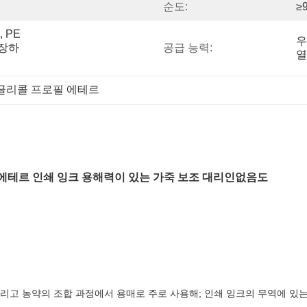
순도:
≥
PE 
우
포장하
공급 능력:
열
글리콜 프로필 에테르
opyl 에테르 인쇄 잉크 용해력이 있는 가죽 보조 대리인없음도
 그리고 농약의 조합 과정에서 용매로 주로 사용해; 인쇄 잉크의 무역에 있는