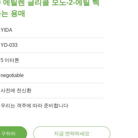
5-9 에틸렌 글리콜 모노-2-에틸 헥
끓는 용매
YIDA
YD-033
5 미터톤
negotiable
사전에 전신환
우리는 객주에 따라 준비합니다
을 구하라
지금 연락하세요