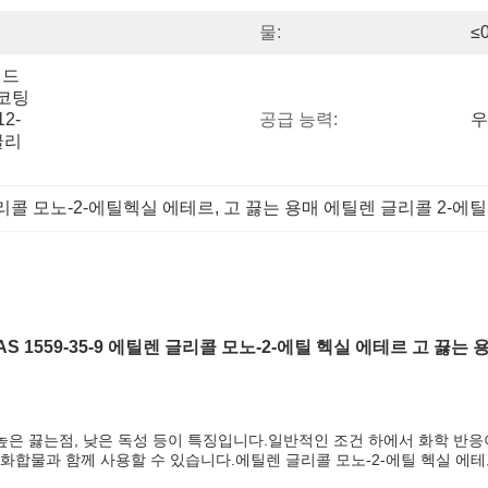
물:
≤
 드
코팅 
2-
공급 능력:
우
글리
리콜 모노-2-에틸헥실 에테르
, 
고 끓는 용매 에틸렌 글리콜 2-에
AS 1559-35-9 에틸렌 글리콜 모노-2-에틸 헥실 에테르 고 끓는 
 높은 끓는점, 낮은 독성 등이 특징입니다.일반적인 조건 하에서 화학 반
화합물과 함께 사용할 수 있습니다.
에틸렌 글리콜 모노-2-에틸 헥실 에테