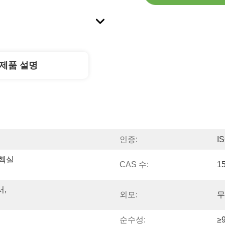
제품 설명
인증:
I
헥실 
CAS 수:
1
, 
외모:
무
순수성:
≥