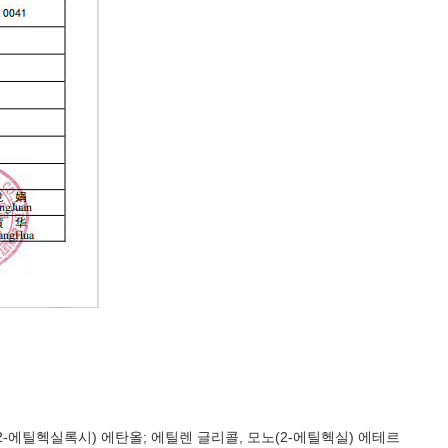
I); 2-(2-에틸헥실록시) 에탄올; 에틸렌 글리콜, 모노(2-에틸헥실) 에테르