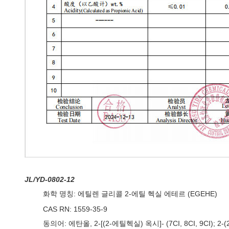
JL/YD-0802-12
화학 명칭: 에틸렌 글리콜 2-에틸 헥실 에테르 (EGEHE)
CAS RN: 1559-35-9
동의어: 에탄올, 2-[(2-에틸헥실) 옥시]- (7CI, 8CI, 9C