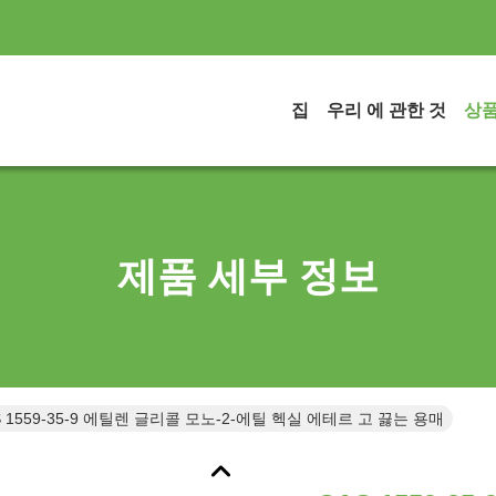
집
우리 에 관한 것
상
제품 세부 정보
S 1559-35-9 에틸렌 글리콜 모노-2-에틸 헥실 에테르 고 끓는 용매