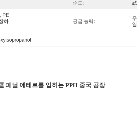
순도:
≥
PE 
우
포장하
공급 능력:
열
xyisopropanol
글리콜 페닐 에테르를 입히는 PPH 중국 공장