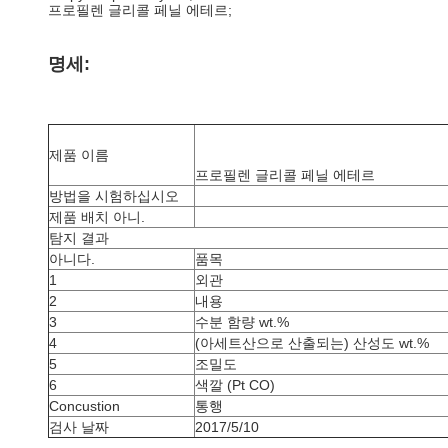
프로필렌 글리콜 페닐 에테르;
명세:
제품 이름
프로필렌 글리콜 페닐 에테르
방법을 시험하십시오
제품 배치 아니.
탐지 결과
아니다.
품목
1
외관
2
내용
3
수분 함량 wt.%
4
(아세트산으로 산출되는) 산성도 wt.%
5
조밀도
6
색깔 (Pt CO)
Concustion
통행
검사 날짜
2017/5/10