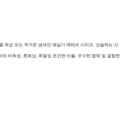
글리콜 독성 또는 무거운 냄새인 페닐기 에테르 시리즈. 상술하는 신
하여 비독성, 혼화성, 휘발성 온건한 비율, 우수한 합체 및 결합한