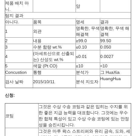
제품 배치 아
양
니.
탐지 결과
아니다.
품목
명세
결과
명확한, 무색
명확한, 무색 해
1
외관
해결책
결책
2
내용
≥99.0
99.50
3
수분 함량 wt.%
≤0.10
0.050
(아세트산으로 산출되
4
≤0.01
0.0027
는) 산성도 wt.%
5
색깔 (Pt CO)
≤10
<10
Concustion
통행
분석가
그 HuaXia
HuangHua
검사 날짜
2015/10/11
분석 지도자
신청:
그것은 수상 수송 코팅과 같은 입히는 수지를 위
한 좋은 지급 능력을 대표합니다. 그것에는 우수
코팅
한 합체 특성이 있고 수상 수송 코팅에 있는 안정
성을 승진시킵니다.
그것은 마루 왁스 스트리퍼와 유리 금속, 도와, 세