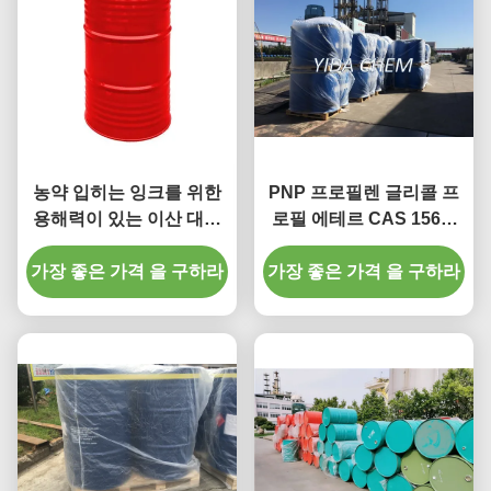
농약 입히는 잉크를 위한
PNP 프로필렌 글리콜 프
용해력이 있는 이산 대리
로필 에테르 CAS 1569-
인 더 얇은 프로필렌 글리
01-3 화학 보조 대리인
가장 좋은 가격 을 구하라
콜 프로필 에테르 99%
가장 좋은 가격 을 구하라